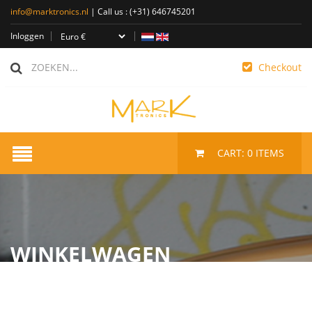
info@marktronics.nl
| Call us :
(+31) 646745201
Inloggen
Checkout
CART:
0
ITEMS
WINKELWAGEN