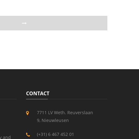
CONTACT
7711 LV Weth. Reuverslaan
9, Nieuwleusen
(+31) 6 467 452 01
y and