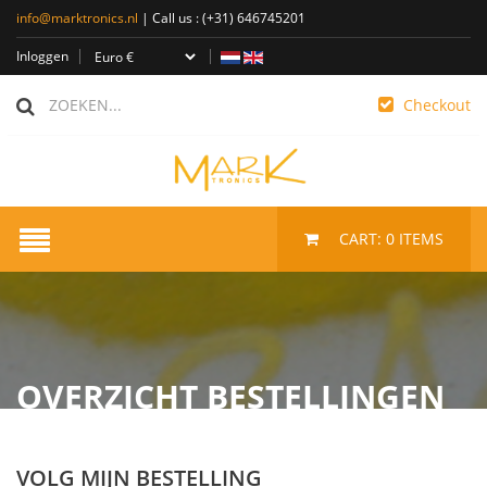
info@marktronics.nl
| Call us :
(+31) 646745201
Inloggen
Checkout
CART:
0
ITEMS
OVERZICHT BESTELLINGEN
VOLG MIJN BESTELLING