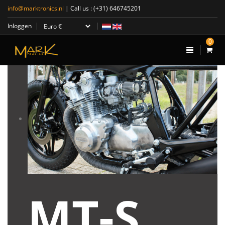
info@marktronics.nl
| Call us :
(+31) 646745201
Inloggen
0
MT-S