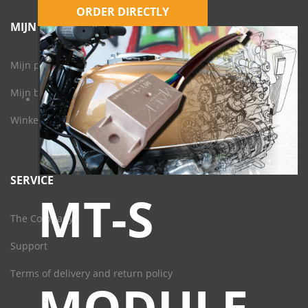
ORDER DIRECTLY
MIJN ACCOUNT
Mijn profiel
Mijn bestellingen
Winkelwagen
SERVICE
MT-S
The Company
Support
Terms of delivery and return policy
MODULE