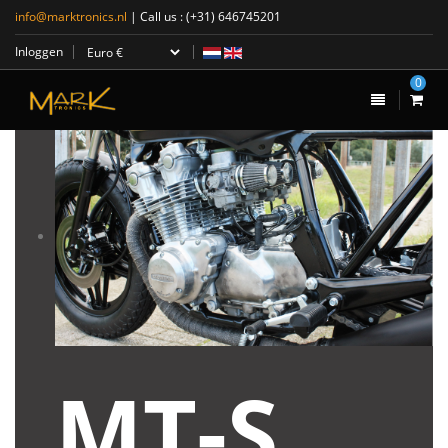
info@marktronics.nl
| Call us :
(+31) 646745201
Inloggen
0
MT-S