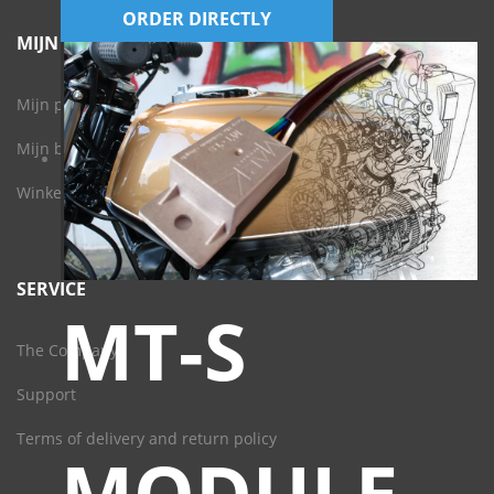
ORDER DIRECTLY
MIJN ACCOUNT
Mijn profiel
Mijn bestellingen
Winkelwagen
SERVICE
MT-S
The Company
Support
Terms of delivery and return policy
MODULE